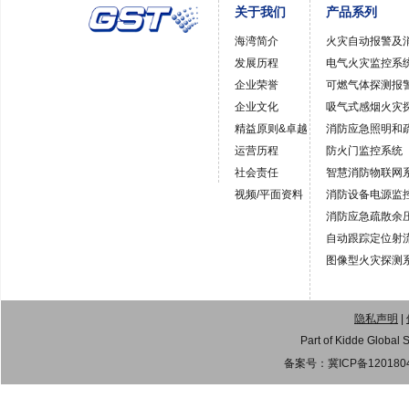
关于我们
产品系列
海湾简介
火灾自动报警及
发展历程
电气火灾监控系
企业荣誉
可燃气体探测报
企业文化
吸气式感烟火灾
精益原则&卓越
消防应急照明和
运营历程
防火门监控系统
社会责任
智慧消防物联网
视频/平面资料
消防设备电源监
消防应急疏散余
自动跟踪定位射
图像型火灾探测
隐私声明
|
Part of Kidde Gl
备案号：
冀ICP备120180