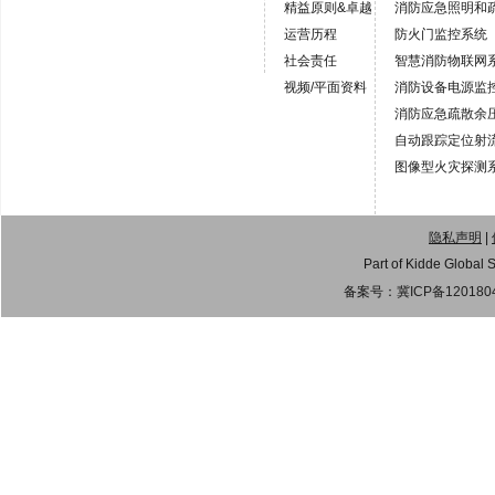
精益原则&卓越
消防应急照明和
运营历程
防火门监控系统
社会责任
智慧消防物联网
视频/平面资料
消防设备电源监
消防应急疏散余
自动跟踪定位射
图像型火灾探测
隐私声明
|
Part of Kidde Gl
备案号：
冀ICP备120180